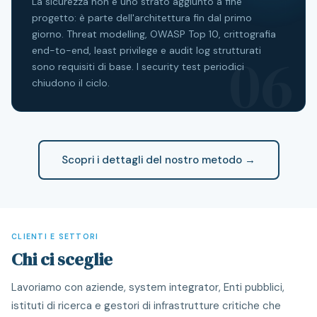
La sicurezza non è uno strato aggiunto a fine
progetto: è parte dell'architettura fin dal primo
giorno. Threat modelling, OWASP Top 10, crittografia
06
end-to-end, least privilege e audit log strutturati
sono requisiti di base. I security test periodici
chiudono il ciclo.
Scopri i dettagli del nostro metodo →
CLIENTI E SETTORI
Chi ci sceglie
Lavoriamo con aziende, system integrator, Enti pubblici,
istituti di ricerca e gestori di infrastrutture critiche che