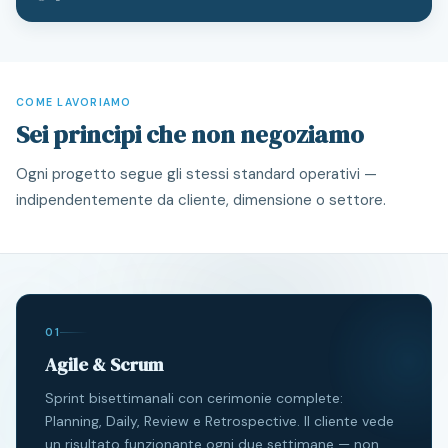
COME LAVORIAMO
Sei principi che non negoziamo
Ogni progetto segue gli stessi standard operativi —
indipendentemente da cliente, dimensione o settore.
01
Agile & Scrum
Sprint bisettimanali con cerimonie complete:
Planning, Daily, Review e Retrospective. Il cliente vede
un risultato funzionante ogni due settimane — non